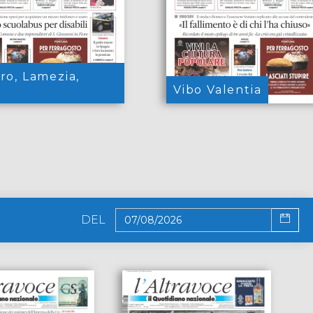
ro, Lamezia,
e
Vibo Valentia
DEL