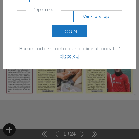
Oppure
Vai allo shop
LOGIN
Hai un codice sconto o un codice abbonato?
clicca qui
1
24