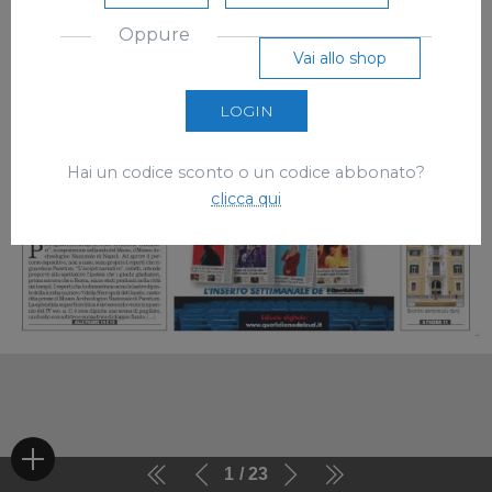
Oppure
Vai allo shop
LOGIN
Hai un codice sconto o un codice abbonato?
clicca qui
1
23