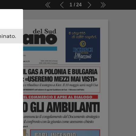
1
24
minato.