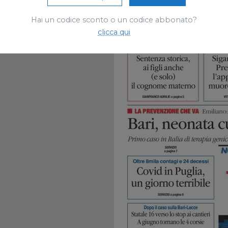
Hai un codice sconto o un codice abbonato?
clicca qui