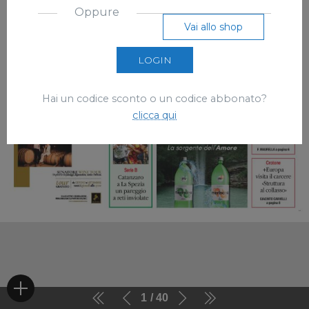
Oppure
Vai allo shop
LOGIN
Hai un codice sconto o un codice abbonato?
clicca qui
1
40