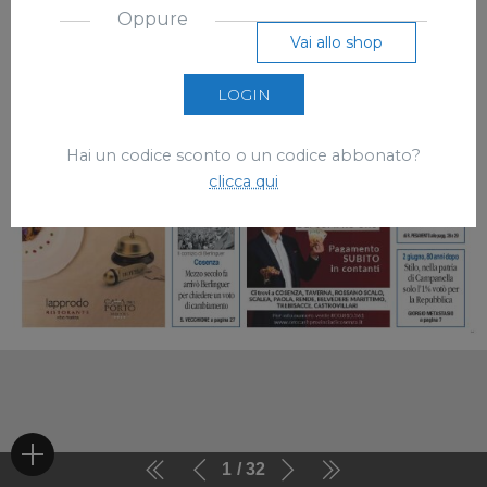
Oppure
Vai allo shop
LOGIN
Hai un codice sconto o un codice abbonato?
clicca qui
1
32