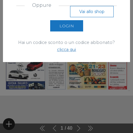
Oppure
Vai allo shop
LOGIN
Hai un codice sconto o un codice abbonato?
clicca qui
1
40