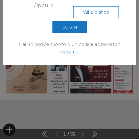
Oppure
Vai allo shop
LOGIN
Hai un codice sconto o un codice abbonato?
clicca qui
1
32