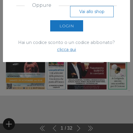
Oppure
Vai allo shop
LOGIN
Hai un codice sconto o un codice abbonato?
clicca qui
1
32