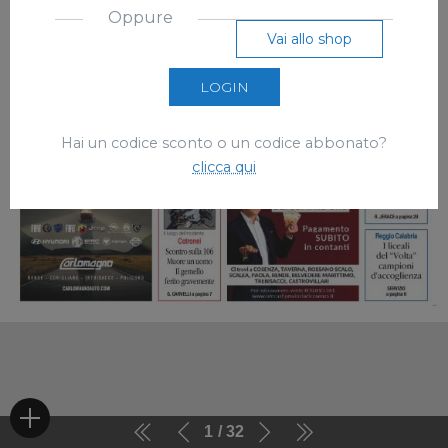
Oppure
Vai allo shop
LOGIN
Hai un codice sconto o un codice abbonato?
clicca qui
1
32