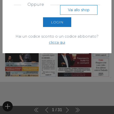
Oppure
Vai allo shop
LOGIN
Hai un codice sconto o un codice abbonato?
clicca qui
1
31