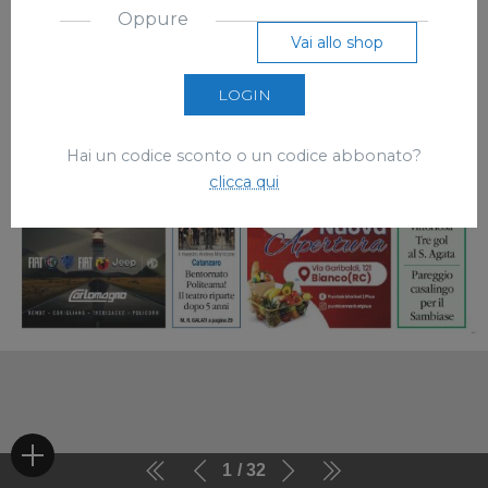
Oppure
Vai allo shop
LOGIN
Hai un codice sconto o un codice abbonato?
clicca qui
1
32