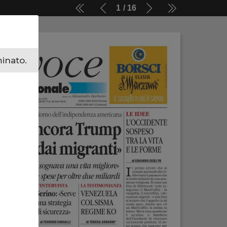
1
16
minato.