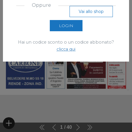
Oppure
Vai allo shop
LOGIN
Hai un codice sconto o un codice abbonato?
clicca qui
1
40