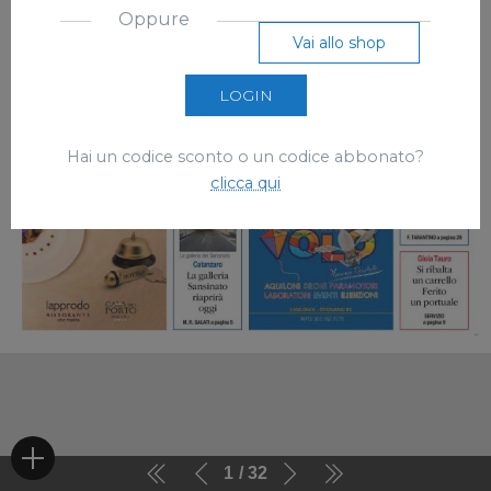
Oppure
Vai allo shop
LOGIN
Hai un codice sconto o un codice abbonato?
clicca qui
1
32