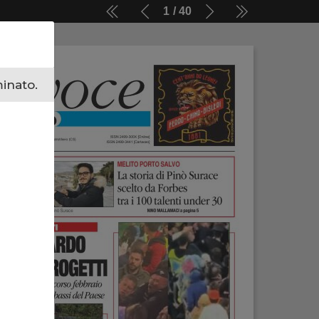
1
40
minato.