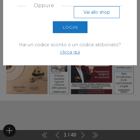
Oppure
Vai allo shop
LOGIN
Hai un codice sconto o un codice abbonato?
clicca qui
1
40