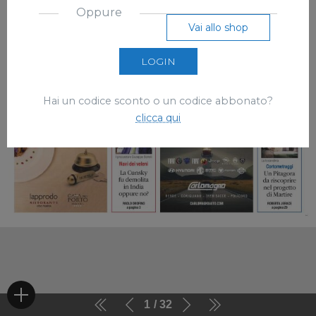
Oppure
Vai allo shop
LOGIN
Hai un codice sconto o un codice abbonato?
clicca qui
1
32