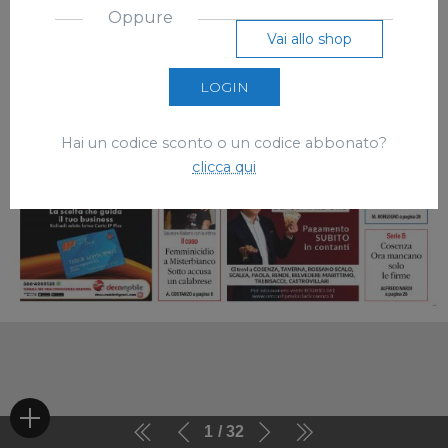
Oppure
Vai allo shop
LOGIN
Hai un codice sconto o un codice abbonato?
clicca qui
1
32