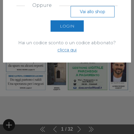
Oppure
Vai allo shop
LOGIN
Hai un codice sconto o un codice abbonato?
clicca qui
1
32