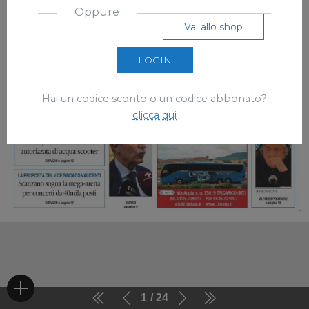
Oppure
Vai allo shop
LOGIN
Hai un codice sconto o un codice abbonato?
clicca qui
1
24