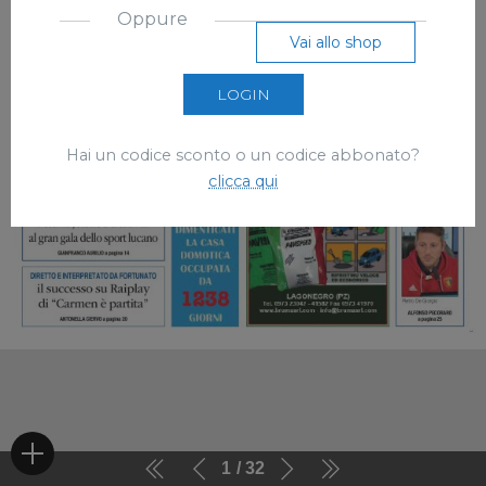
Oppure
Vai allo shop
LOGIN
Hai un codice sconto o un codice abbonato?
clicca qui
1
32