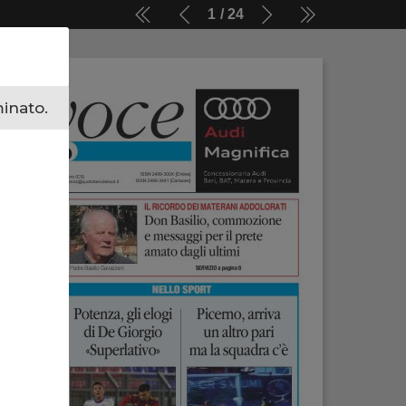
1
24
minato.