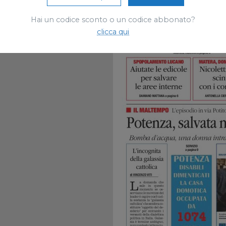
Hai un codice sconto o un codice abbonato?
clicca qui